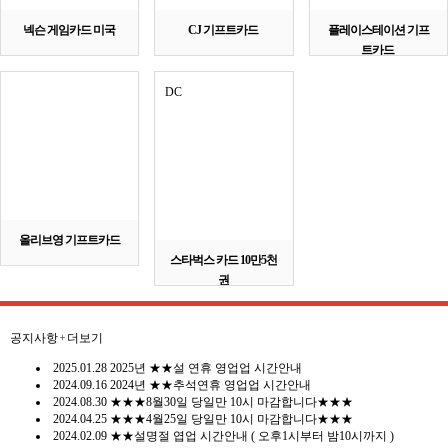
넥슨 게임카드 미국
CJ 기프트카드
플레이스테이션 기프
트카드
DC
올리브영 기프트카드
스타벅스 카드 10만5천
권
스타벅스 기프트카
드,스벅카드,스벅기
공지사항
+ 더보기
프트카드,스벅금액
권,스타벅스금액권,
2025.01.28
2025년 ★★설 연휴 영업업 시간안내
모기몰스타벅스
2024.09.16
2024년 ★★추석연휴 영업업 시간안내
2024.08.30
★★★8월30일 당일만 10시 마감합니다★★★
2024.04.25
★★★4월25일 당일만 10시 마감합니다★★★
2024.02.09
★★설명절 엽업 시간안내 ( 오후1시부터 밤10시까지 )