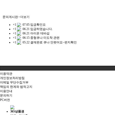
문의게시판
+ 더보기
+1
07.05
입금확인요
+1
06.21
입금하였습니다.
+1
06.21
아이온 데바섭
+1
06.15
중형큐나 미도착 관련
+1
05.22
결재완료 큐나 안왓어요~편지확인
이용약관
개인정보처리방침
이메일 무단수집거부
책임의 한계와 법적고지
이용안내
문의하기
PC버전
365상품권