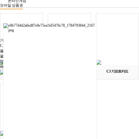
온라인게임
모바일 상품권
기프트카드
기프트카드
CJ 기프트카드
플레이스테이션
올리브영
요기요
해외 기프트카드
구글 기프트카드
문화상품권
CJ 기프트카드
기프티콘
DC
기타방송
문의