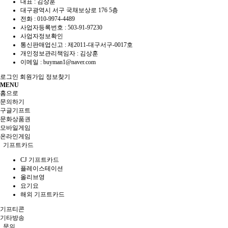
대표 : 김상훈
대구광역시 서구 국채보상로 176 5층
전화 :
010-9974-4489
사업자등록번호 :
503-91-97230
사업자정보확인
통신판매업신고 :
제2011-대구서구-0017호
개인정보관리책임자 : 김상훈
이메일 :
buyman1@naver.com
로그인
회원가입
정보찾기
MENU
홈으로
문의하기
구글기프트
문화상품권
모바일게임
온라인게임
기프트카드
CJ 기프트카드
플레이스테이션
올리브영
요기요
해외 기프트카드
기프티콘
기타방송
문의