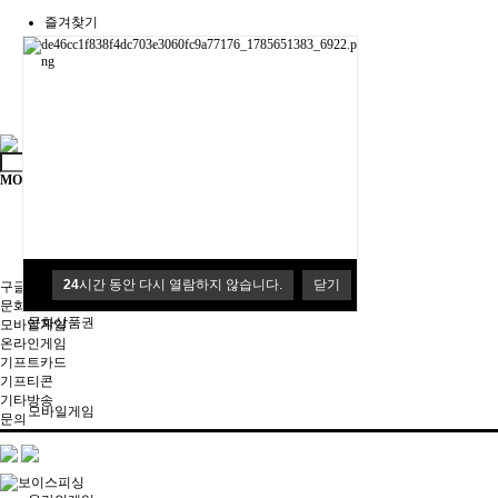
즐겨찾기
RSS 구독
로그인
회원가입
정보찾기
MOGIMALL
구글기프트
24
시간 동안 다시 열람하지 않습니다.
닫기
24
시간 동안 다시 열람하지 않습니다.
닫기
구글기프트
문화상품권
문화상품권
모바일게임
온라인게임
기프트카드
기프티콘
기타방송
모바일게임
문의