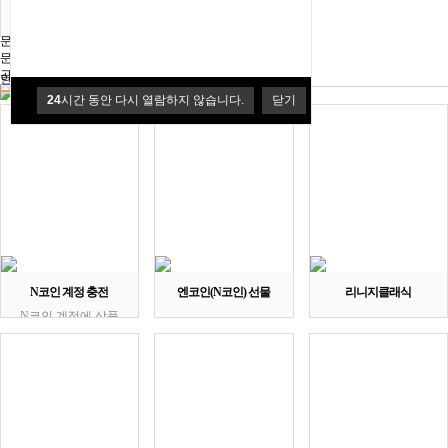
올리브영 기프트카드
스타벅스 카드 10만5천
문의
권
문의게시판
공지사항
스타벅스 기프트카
인기 온라인게임
드,스벅카드,스벅기
24
시간 동안 다시 열람하지 않습니다.
닫기
프트카드,스벅금액
권,스타벅스금액권,
모기몰스타벅스
N코인 계정 충전
엔코인(N코인) 선물
리니지클래식
N코인 계정에 상품
권 충전 3%할인