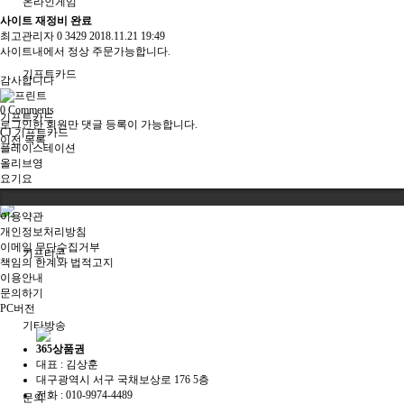
온라인게임
사이트 재정비 완료
최고관리자
0
3429
2018.11.21 19:49
사이트내에서 정상 주문가능합니다.
기프트카드
감사합니다
0
Comments
기프트카드
로그인한 회원만 댓글 등록이 가능합니다.
CJ 기프트카드
이전
목록
플레이스테이션
올리브영
요기요
해외 기프트카드
이용약관
개인정보처리방침
이메일 무단수집거부
기프티콘
책임의 한계와 법적고지
이용안내
문의하기
PC버전
기타방송
365상품권
대표 : 김상훈
대구광역시 서구 국채보상로 176 5층
전화 :
010-9974-4489
문의