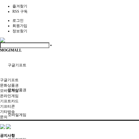
즐겨찾기
RSS 구독
로그인
회원가입
정보찾기
MOGIMALL
구글기프트
구글기프트
문화상품권
문화상품권
모바일게임
온라인게임
기프트카드
기프티콘
기타방송
모바일게임
문의
공지사항