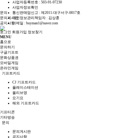
사업자등록번호 :
503-91-97230
사업자정보확인
문의
통신판매업신고 :
제2011-대구서구-0017호
문의게시판
개인정보관리책임자 : 김상훈
공지사항
이메일 :
buyman1@naver.com
로그인
회원가입
정보찾기
MENU
홈으로
문의하기
구글기프트
문화상품권
모바일게임
온라인게임
기프트카드
CJ 기프트카드
플레이스테이션
올리브영
요기요
해외 기프트카드
기프티콘
기타방송
문의
문의게시판
공지사항