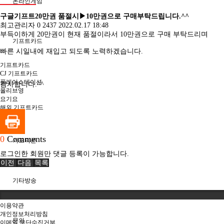
온라인게임
구글기프트20만권 품절시▶10만권으로 구매부탁드립니다.^^
최고관리자
0
2437
2022.02.17 18:48
부득이하게 20만권이 현재 품절이라서 10만권으로 구매 부탁드리며
기프트카드
빠른 시일내에 재입고 되도록 노력하겠습니다.
기프트카드
CJ 기프트카드
플레이스테이션
감사합니다.^^
올리브영
요기요
해외 기프트카드
0
Comments
기프티콘
로그인한 회원만 댓글 등록이 가능합니다.
이전
다음
목록
기타방송
이용약관
개인정보처리방침
문의
이메일 무단수집거부