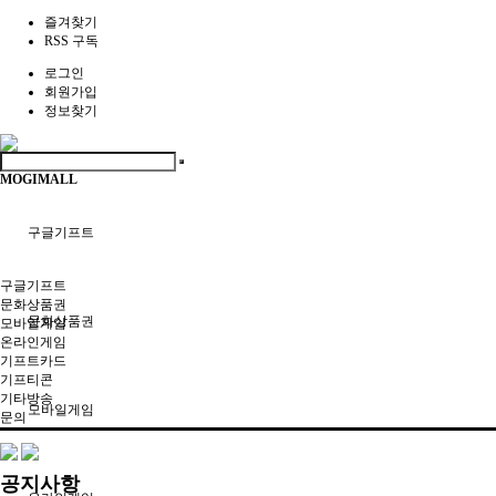
즐겨찾기
RSS 구독
로그인
회원가입
정보찾기
MOGIMALL
구글기프트
구글기프트
문화상품권
문화상품권
모바일게임
온라인게임
기프트카드
기프티콘
기타방송
모바일게임
문의
공지사항