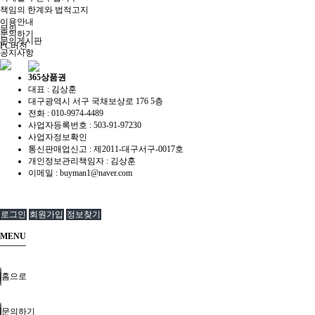
책임의 한계와 법적고지
이용안내
문의
문의하기
문의게시판
PC버전
공지사항
365상품권
대표 : 김상훈
대구광역시 서구 국채보상로 176 5층
전화 :
010-9974-4489
사업자등록번호 :
503-91-97230
사업자정보확인
통신판매업신고 :
제2011-대구서구-0017호
개인정보관리책임자 : 김상훈
이메일 :
buyman1@naver.com
로그인
회원가입
정보찾기
MENU
홈으로
문의하기