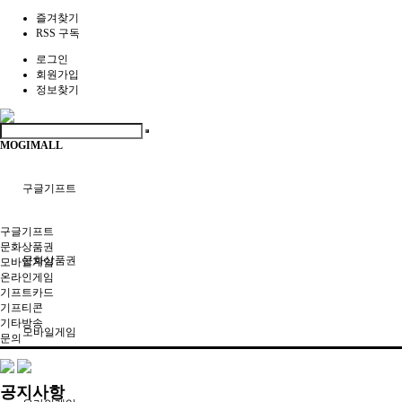
즐겨찾기
RSS 구독
로그인
회원가입
정보찾기
MOGIMALL
구글기프트
구글기프트
문화상품권
문화상품권
모바일게임
온라인게임
기프트카드
기프티콘
기타방송
모바일게임
문의
공지사항