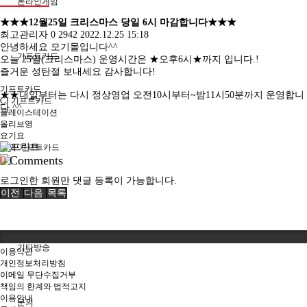
온라인게임
★★★12월25일 크리스마스 당일 6시 마감합니다★★★
최고관리자
0
2942
2022.12.25 15:18
안녕하세요 모기몰입니다^^
기프트카드
오늘 25일(크리스마스) 운영시간은 ★오후6시★까지 입니다.!
즐거운 성탄절 보내세요 감사합니다!
기프트카드
★★내일부터는 다시 정상영업 오전10시부터~밤11시50분까지 운영합니
CJ 기프트카드
다 ^^
플레이스테이션
올리브영
요기요
해외 기프트카드
0
Comments
로그인한 회원만 댓글 등록이 가능합니다.
이전
기프티콘
다음
목록
기타방송
이용약관
개인정보처리방침
이메일 무단수집거부
책임의 한계와 법적고지
이용안내
문의