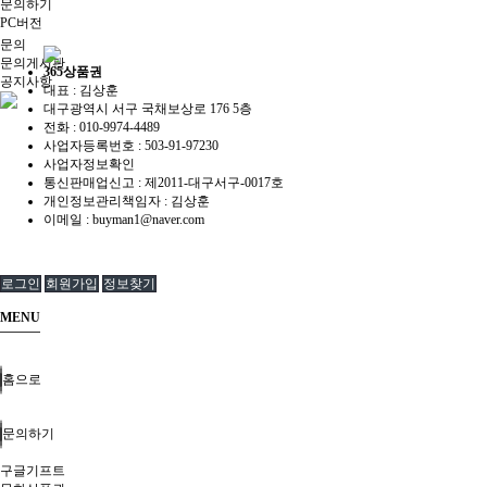
문의하기
PC버전
문의
문의게시판
365상품권
공지사항
대표 : 김상훈
대구광역시 서구 국채보상로 176 5층
전화 :
010-9974-4489
사업자등록번호 :
503-91-97230
사업자정보확인
통신판매업신고 :
제2011-대구서구-0017호
개인정보관리책임자 : 김상훈
이메일 :
buyman1@naver.com
로그인
회원가입
정보찾기
MENU
홈으로
문의하기
구글기프트