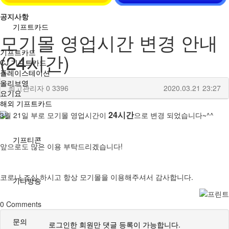
공지사항
기프트카드
모기몰 영업시간 변경 안내
기프트카드
(24시간)
CJ 기프트카드
플레이스테이션
올리브영
최고관리자
0
3396
2020.03.21 23:27
요기요
해외 기프트카드
24시간
3월 21일 부로 모기몰 영업시간이
으로 변경 되었습니다~^^
기프티콘
앞으로도 많은 이용 부탁드리겠습니다!
코로나 조심 하시고 항상 모기몰을 이용해주셔서 감사합니다.
기타방송
0
Comments
문의
로그인한 회원만 댓글 등록이 가능합니다.