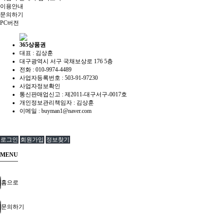
이용안내
문의하기
PC버전
365상품권
대표 : 김상훈
대구광역시 서구 국채보상로 176 5층
전화 :
010-9974-4489
사업자등록번호 :
503-91-97230
사업자정보확인
통신판매업신고 :
제2011-대구서구-0017호
개인정보관리책임자 : 김상훈
이메일 :
buyman1@naver.com
로그인
회원가입
정보찾기
MENU
홈으로
문의하기